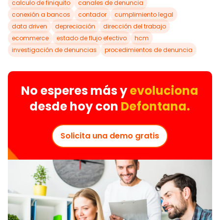
calculo de finiquito
canales de denuncia
conexión a bancos
contador
cumplimiento legal
data driven
depreciación
dirección del trabajo
ecommerce
estado de flujo efectivo
hcm
investigación de denuncias
procedimientos de denuncia
No esperes más y
evoluciona
desde hoy con
Defontana.
Solicita una demo gratis