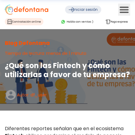
Ope
Iniciar sesión
Contratación online
Habla con ventas :)
Pago express
Blog Defontana
Tiempo de lectura: menos de 1 minuto
¿Qué son las Fintech y cómo
utilizarlas a favor de tu empresa?
Autor: df_user
Diferentes reportes señalan que en el ecosistema