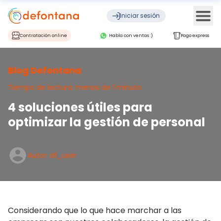
Ope
Iniciar sesión
Contratación online
Habla con ventas :)
Pago express
Blog Defontana
Tiempo de lectura: menos de 1 minuto
4 soluciones útiles para
optimizar la gestión de personal
Autor: df_user
Considerando que lo que hace marchar a las