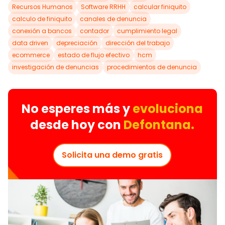
Recursos Humanos
Software RRHH
calcular finiquito
calculo de finiquito
canales de denuncia
conexión a bancos
contador
cumplimiento legal
data driven
depreciación
dirección del trabajo
ecommerce
estado de flujo efectivo
hcm
investigación de denuncias
procedimientos de denuncia
No esperes más y
evoluciona
desde hoy con
Defontana.
Solicita una demo gratis