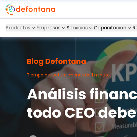
Productos
Empresas
Servicios
Capacitación
R
Blog Defontana
Tiempo de lectura: menos de 1 minuto
Análisis finan
todo CEO debe