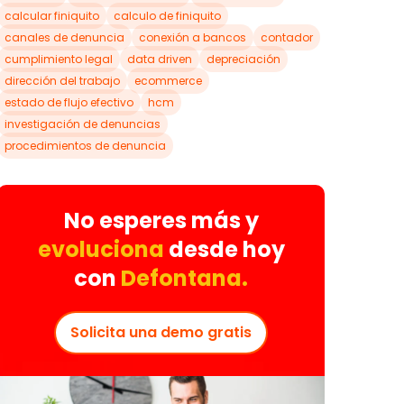
calcular finiquito
calculo de finiquito
canales de denuncia
conexión a bancos
contador
cumplimiento legal
data driven
depreciación
dirección del trabajo
ecommerce
estado de flujo efectivo
hcm
investigación de denuncias
procedimientos de denuncia
No esperes más y
evoluciona
desde hoy
con
Defontana.
Solicita una demo gratis