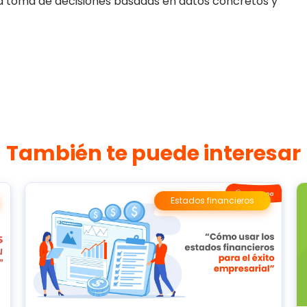
í la toma de decisiones basadas en datos concretos y
También te puede interesar
Estados financieros