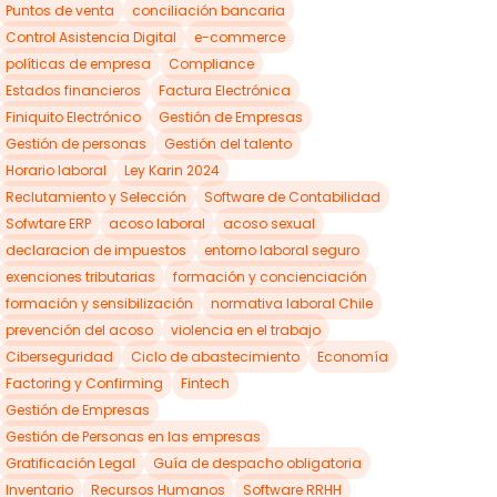
Puntos de venta
conciliación bancaria
Control Asistencia Digital
e-commerce
políticas de empresa
Compliance
Estados financieros
Factura Electrónica
Finiquito Electrónico
Gestión de Empresas
Gestión de personas
Gestión del talento
Horario laboral
Ley Karin 2024
Reclutamiento y Selección
Software de Contabilidad
Sofwtare ERP
acoso laboral
acoso sexual
declaracion de impuestos
entorno laboral seguro
exenciones tributarias
formación y concienciación
formación y sensibilización
normativa laboral Chile
prevención del acoso
violencia en el trabajo
Ciberseguridad
Ciclo de abastecimiento
Economía
Factoring y Confirming
Fintech
Gestión de Empresas
Gestión de Personas en las empresas
Gratificación Legal
Guía de despacho obligatoria
Inventario
Recursos Humanos
Software RRHH