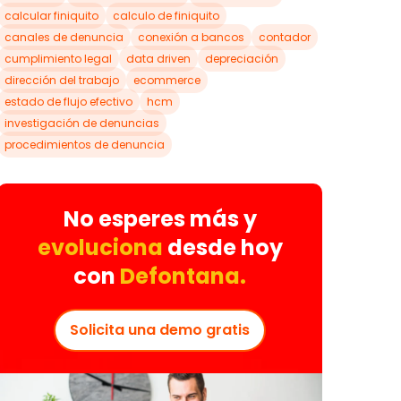
calcular finiquito
calculo de finiquito
canales de denuncia
conexión a bancos
contador
cumplimiento legal
data driven
depreciación
dirección del trabajo
ecommerce
estado de flujo efectivo
hcm
investigación de denuncias
procedimientos de denuncia
No esperes más y
evoluciona
desde hoy
con
Defontana.
Solicita una demo gratis