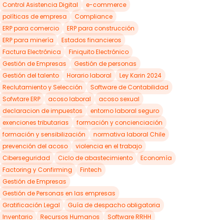
Control Asistencia Digital
e-commerce
políticas de empresa
Compliance
ERP para comercio
ERP para construcción
ERP para minería
Estados financieros
Factura Electrónica
Finiquito Electrónico
Gestión de Empresas
Gestión de personas
Gestión del talento
Horario laboral
Ley Karin 2024
Reclutamiento y Selección
Software de Contabilidad
Sofwtare ERP
acoso laboral
acoso sexual
declaracion de impuestos
entorno laboral seguro
exenciones tributarias
formación y concienciación
formación y sensibilización
normativa laboral Chile
prevención del acoso
violencia en el trabajo
Ciberseguridad
Ciclo de abastecimiento
Economía
Factoring y Confirming
Fintech
Gestión de Empresas
Gestión de Personas en las empresas
Gratificación Legal
Guía de despacho obligatoria
Inventario
Recursos Humanos
Software RRHH