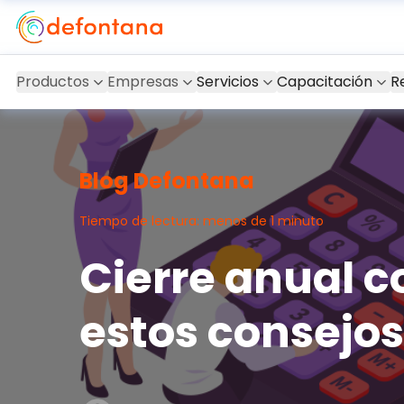
Productos
Empresas
Servicios
Capacitación
R
Blog Defontana
Tiempo de lectura: menos de 1 minuto
Cierre anual c
estos consejos