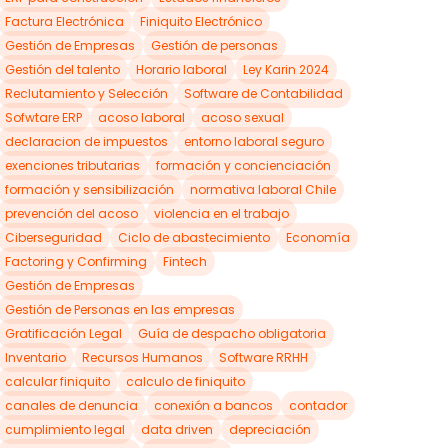
Factura Electrónica
Finiquito Electrónico
Gestión de Empresas
Gestión de personas
Gestión del talento
Horario laboral
Ley Karin 2024
Reclutamiento y Selección
Software de Contabilidad
Sofwtare ERP
acoso laboral
acoso sexual
declaracion de impuestos
entorno laboral seguro
exenciones tributarias
formación y concienciación
formación y sensibilización
normativa laboral Chile
prevención del acoso
violencia en el trabajo
Ciberseguridad
Ciclo de abastecimiento
Economía
Factoring y Confirming
Fintech
Gestión de Empresas
Gestión de Personas en las empresas
Gratificación Legal
Guía de despacho obligatoria
Inventario
Recursos Humanos
Software RRHH
calcular finiquito
calculo de finiquito
canales de denuncia
conexión a bancos
contador
cumplimiento legal
data driven
depreciación