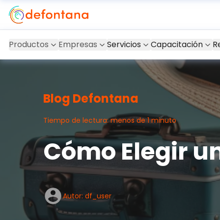
Productos
Empresas
Servicios
Capacitación
R
Blog Defontana
Tiempo de lectura: menos de 1 minuto
Cómo Elegir u
Autor: df_user