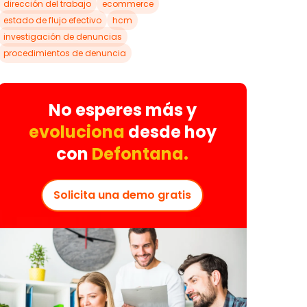
dirección del trabajo
ecommerce
estado de flujo efectivo
hcm
investigación de denuncias
procedimientos de denuncia
No esperes más y
evoluciona
desde hoy
con
Defontana.
Solicita una demo gratis