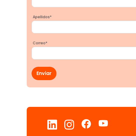
Apellidos
*
Correo
*