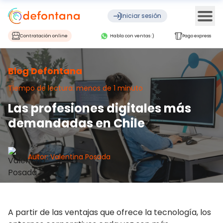
Ope
Iniciar sesión
Contratación online
Habla con ventas :)
Pago express
Blog Defontana
Tiempo de lectura: menos de 1 minuto
Las profesiones digitales más
demandadas en Chile
Autor: Valentina Posada
A partir de las ventajas que ofrece la tecnología, los