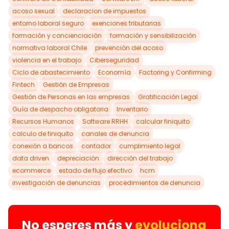
acoso sexual
declaracion de impuestos
entorno laboral seguro
exenciones tributarias
formación y concienciación
formación y sensibilización
normativa laboral Chile
prevención del acoso
violencia en el trabajo
Ciberseguridad
Ciclo de abastecimiento
Economía
Factoring y Confirming
Fintech
Gestión de Empresas
Gestión de Personas en las empresas
Gratificación Legal
Guía de despacho obligatoria
Inventario
Recursos Humanos
Software RRHH
calcular finiquito
calculo de finiquito
canales de denuncia
conexión a bancos
contador
cumplimiento legal
data driven
depreciación
dirección del trabajo
ecommerce
estado de flujo efectivo
hcm
investigación de denuncias
procedimientos de denuncia
No esperes más y
evoluciona