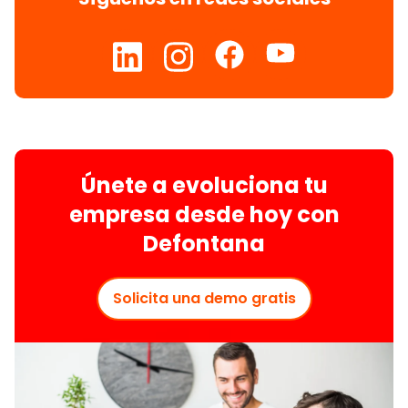
Únete a evoluciona tu
empresa desde hoy con
Defontana
Solicita una demo gratis