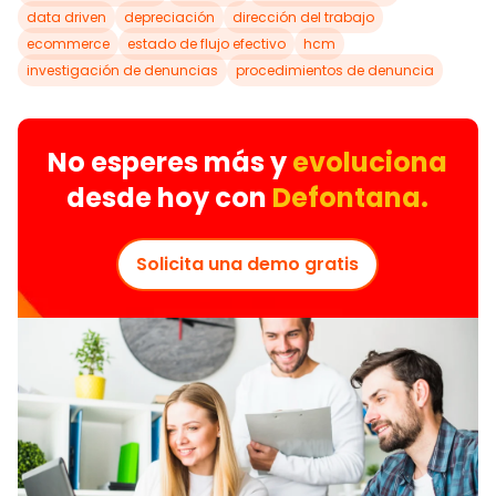
data driven
depreciación
dirección del trabajo
ecommerce
estado de flujo efectivo
hcm
investigación de denuncias
procedimientos de denuncia
No esperes más y
evoluciona
desde hoy con
Defontana.
Solicita una demo gratis