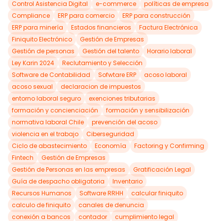
Control Asistencia Digital
e-commerce
políticas de empresa
Compliance
ERP para comercio
ERP para construcción
ERP para minería
Estados financieros
Factura Electrónica
Finiquito Electrónico
Gestión de Empresas
Gestión de personas
Gestión del talento
Horario laboral
Ley Karin 2024
Reclutamiento y Selección
Software de Contabilidad
Sofwtare ERP
acoso laboral
acoso sexual
declaracion de impuestos
entorno laboral seguro
exenciones tributarias
formación y concienciación
formación y sensibilización
normativa laboral Chile
prevención del acoso
violencia en el trabajo
Ciberseguridad
Ciclo de abastecimiento
Economía
Factoring y Confirming
Fintech
Gestión de Empresas
Gestión de Personas en las empresas
Gratificación Legal
Guía de despacho obligatoria
Inventario
Recursos Humanos
Software RRHH
calcular finiquito
calculo de finiquito
canales de denuncia
conexión a bancos
contador
cumplimiento legal