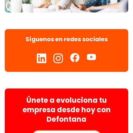
Síguenos en redes sociales
Únete a evoluciona tu
empresa desde hoy con
Defontana