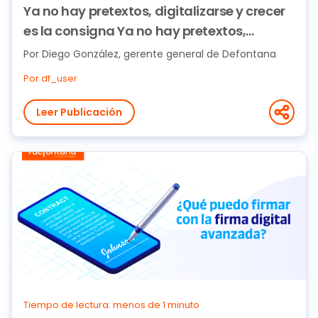
Ya no hay pretextos, digitalizarse y crecer
es la consigna Ya no hay pretextos,
digitalizarse y crecer es la consigna
Por Diego González, gerente general de Defontana
Por df_user
Leer Publicación
Tiempo de lectura: menos de 1 minuto