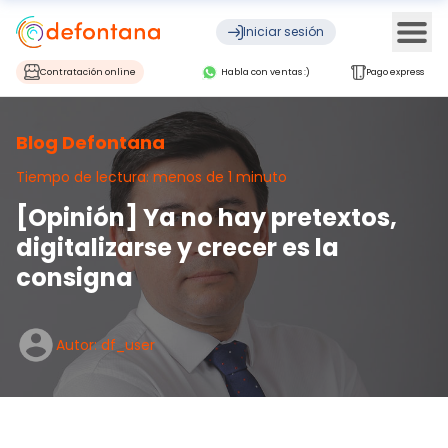
Ope
Iniciar sesión
Contratación online
Habla con ventas :)
Pago express
Blog Defontana
Tiempo de lectura: menos de 1 minuto
[Opinión] Ya no hay pretextos,
digitalizarse y crecer es la
consigna
Autor: df_user