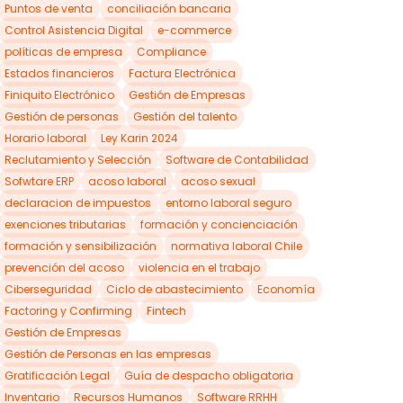
Puntos de venta
conciliación bancaria
Control Asistencia Digital
e-commerce
políticas de empresa
Compliance
Estados financieros
Factura Electrónica
Finiquito Electrónico
Gestión de Empresas
Gestión de personas
Gestión del talento
Horario laboral
Ley Karin 2024
Reclutamiento y Selección
Software de Contabilidad
Sofwtare ERP
acoso laboral
acoso sexual
declaracion de impuestos
entorno laboral seguro
exenciones tributarias
formación y concienciación
formación y sensibilización
normativa laboral Chile
prevención del acoso
violencia en el trabajo
Ciberseguridad
Ciclo de abastecimiento
Economía
Factoring y Confirming
Fintech
Gestión de Empresas
Gestión de Personas en las empresas
Gratificación Legal
Guía de despacho obligatoria
Inventario
Recursos Humanos
Software RRHH