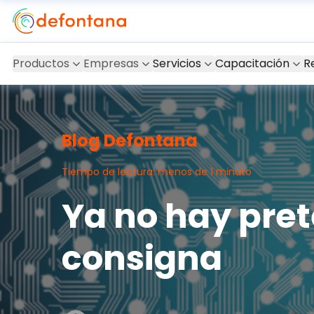
Productos
Empresas
Servicios
Capacitación
R
Blog Defontana
Tiempo de lectura: menos de 1 minuto
Ya no hay prete
consigna