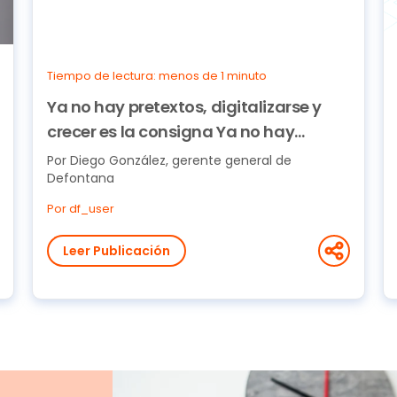
Tiempo de lectura: menos de 1 minuto
Ya no hay pretextos, digitalizarse y
crecer es la consigna Ya no hay
pretextos, digitalizarse y crecer es la
Por Diego González, gerente general de
Defontana
consigna
Por df_user
Leer Publicación