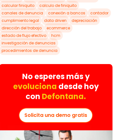
calcular finiquito
calculo de finiquito
canales de denuncia
conexión a bancos
contador
cumplimiento legal
data driven
depreciación
dirección del trabajo
ecommerce
estado de flujo efectivo
hcm
investigación de denuncias
procedimientos de denuncia
No esperes más y
evoluciona
desde hoy
con
Defontana.
Solicita una demo gratis