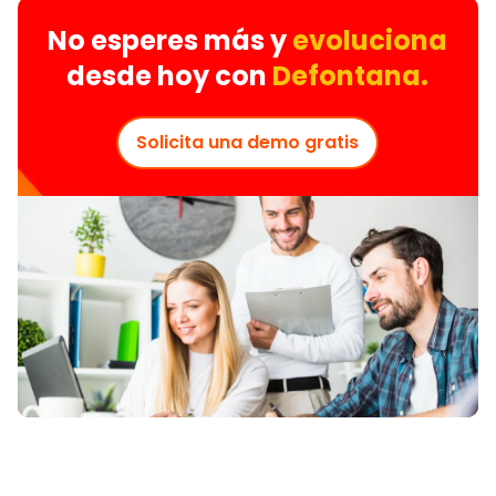
No esperes más y
evoluciona
desde hoy con
Defontana.
Solicita una demo gratis