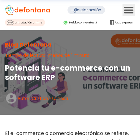
Ope
Iniciar sesión
Contratación online
Habla con ventas :)
Pago express
Blog Defontana
Tiempo de lectura: menos de 1 minuto
Potencia tu e-commerce con un
software ERP
Autor: Cristian Espinosa
El e-commerce o comercio electrónico se refiere,