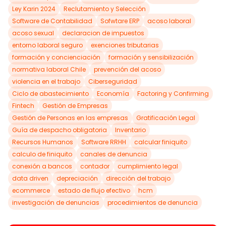
Ley Karin 2024
Reclutamiento y Selección
Software de Contabilidad
Sofwtare ERP
acoso laboral
acoso sexual
declaracion de impuestos
entorno laboral seguro
exenciones tributarias
formación y concienciación
formación y sensibilización
normativa laboral Chile
prevención del acoso
violencia en el trabajo
Ciberseguridad
Ciclo de abastecimiento
Economía
Factoring y Confirming
Fintech
Gestión de Empresas
Gestión de Personas en las empresas
Gratificación Legal
Guía de despacho obligatoria
Inventario
Recursos Humanos
Software RRHH
calcular finiquito
calculo de finiquito
canales de denuncia
conexión a bancos
contador
cumplimiento legal
data driven
depreciación
dirección del trabajo
ecommerce
estado de flujo efectivo
hcm
investigación de denuncias
procedimientos de denuncia